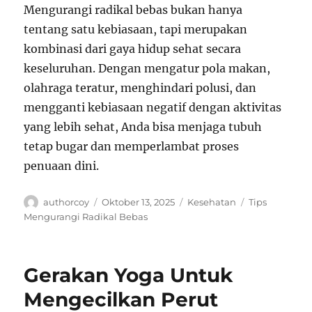
Mengurangi radikal bebas bukan hanya
tentang satu kebiasaan, tapi merupakan
kombinasi dari gaya hidup sehat secara
keseluruhan. Dengan mengatur pola makan,
olahraga teratur, menghindari polusi, dan
mengganti kebiasaan negatif dengan aktivitas
yang lebih sehat, Anda bisa menjaga tubuh
tetap bugar dan memperlambat proses
penuaan dini.
Author
Posted
Categories
Tags
authorcoy
Oktober 13, 2025
Kesehatan
Tips
on
Mengurangi Radikal Bebas
Gerakan Yoga Untuk
Mengecilkan Perut