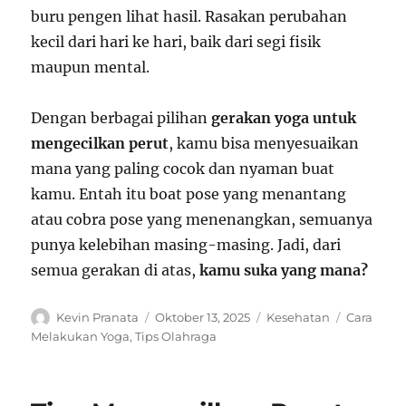
buru pengen lihat hasil. Rasakan perubahan
kecil dari hari ke hari, baik dari segi fisik
maupun mental.
Dengan berbagai pilihan
gerakan yoga untuk
mengecilkan perut
, kamu bisa menyesuaikan
mana yang paling cocok dan nyaman buat
kamu. Entah itu boat pose yang menantang
atau cobra pose yang menenangkan, semuanya
punya kelebihan masing-masing. Jadi, dari
semua gerakan di atas,
kamu suka yang mana?
Author
Posted
Categories
Tags
Kevin Pranata
Oktober 13, 2025
Kesehatan
Cara
on
Melakukan Yoga
,
Tips Olahraga