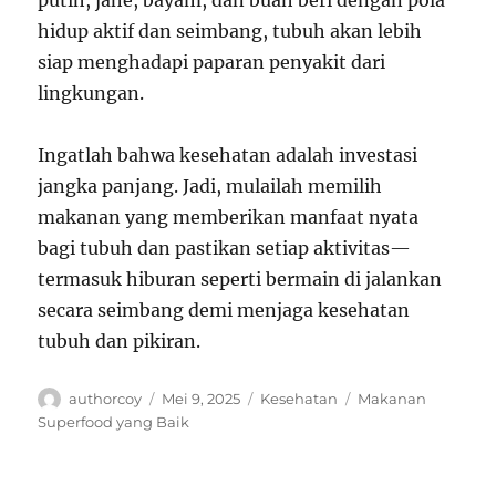
putih, jahe, bayam, dan buah beri dengan pola
hidup aktif dan seimbang, tubuh akan lebih
siap menghadapi paparan penyakit dari
lingkungan.
Ingatlah bahwa kesehatan adalah investasi
jangka panjang. Jadi, mulailah memilih
makanan yang memberikan manfaat nyata
bagi tubuh dan pastikan setiap aktivitas—
termasuk hiburan seperti bermain di jalankan
secara seimbang demi menjaga kesehatan
tubuh dan pikiran.
Author
Posted
Categories
Tags
authorcoy
Mei 9, 2025
Kesehatan
Makanan
on
Superfood yang Baik