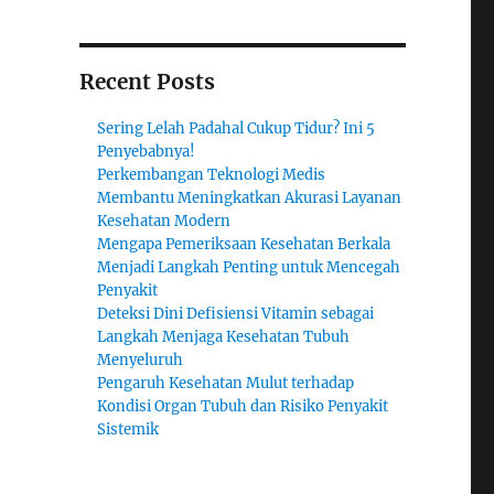
Recent Posts
Sering Lelah Padahal Cukup Tidur? Ini 5
Penyebabnya!
Perkembangan Teknologi Medis
Membantu Meningkatkan Akurasi Layanan
Kesehatan Modern
Mengapa Pemeriksaan Kesehatan Berkala
Menjadi Langkah Penting untuk Mencegah
Penyakit
Deteksi Dini Defisiensi Vitamin sebagai
Langkah Menjaga Kesehatan Tubuh
Menyeluruh
Pengaruh Kesehatan Mulut terhadap
Kondisi Organ Tubuh dan Risiko Penyakit
Sistemik