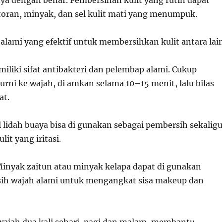
 dengan benar. Pembersihan kulit yang rutin dapat
ran, minyak, dan sel kulit mati yang menumpuk.
alami yang efektif untuk membersihkan kulit antara lai
liki sifat antibakteri dan pelembap alami. Cukup
rni ke wajah, di amkan selama 10–15 menit, lalu bilas
at.
 lidah buaya bisa di gunakan sebagai pembersih sekalig
it yang iritasi.
inyak zaitun atau minyak kelapa dapat di gunakan
sih wajah alami untuk mengangkat sisa makeup dan