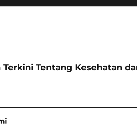
a Terkini Tentang Kesehatan d
mi