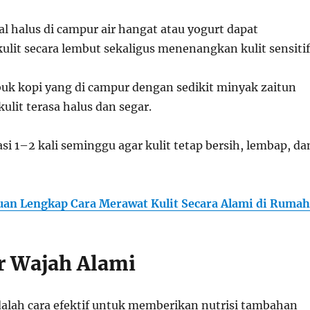
 halus di campur air hangat atau yogurt dapat
lit secara lembut sekaligus menenangkan kulit sensitif
uk kopi yang di campur dengan sedikit minyak zaitun
lit terasa halus dan segar.
si 1–2 kali seminggu agar kulit tetap bersih, lembap, da
an Lengkap Cara Merawat Kulit Secara Alami di Rumah
r Wajah Alami
alah cara efektif untuk memberikan nutrisi tambahan