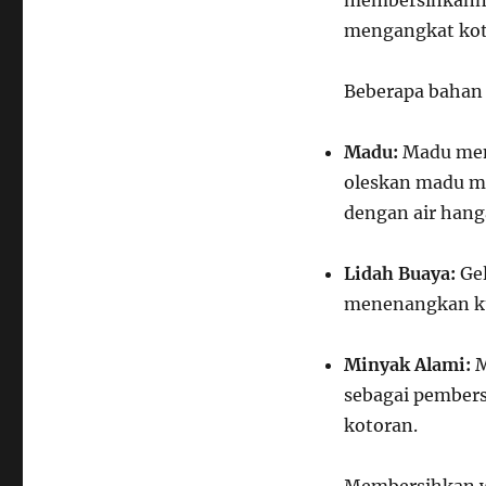
membersihkannya
mengangkat koto
Beberapa bahan 
Madu:
Madu memi
oleskan madu mu
dengan air hang
Lidah Buaya:
Gel
menenangkan kul
Minyak Alami:
M
sebagai pember
kotoran.