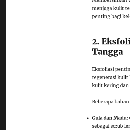
Membersihkan wa
menjaga kulit t
penting bagi ke
2. Eksfo
Tangga
Eksfoliasi pent
regenerasi kuli
kulit kering dan i
Beberapa bahan 
Gula dan Madu:
sebagai scrub le