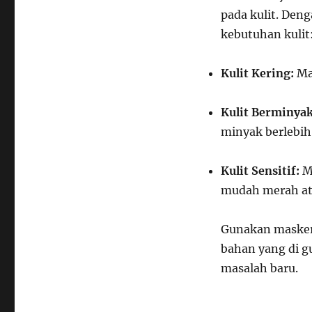
pada kulit. Den
kebutuhan kulit
Kulit Kering:
Mas
Kulit Berminyak
minyak berlebih
Kulit Sensitif:
Ma
mudah merah ata
Gunakan masker 
bahan yang di g
masalah baru.