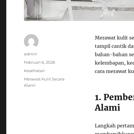
Merawat kulit se
tampil cantik d
Author
admin
bahan-bahan sed
Posted
Februari 6, 2026
kelembapan, kece
on
Categories
Kesehatan
cara merawat kul
Tags
Merawat Kulit Secara
Alami
1. Pembe
Alami
Langkah pertama