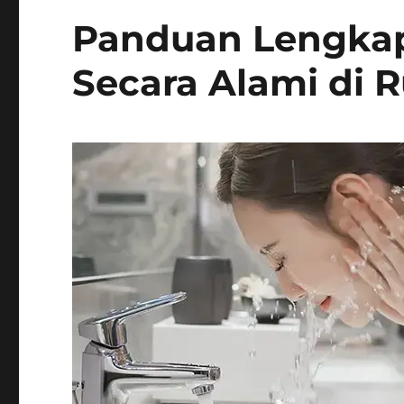
Panduan Lengkap
Secara Alami di