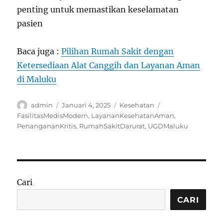
penting untuk memastikan keselamatan
pasien
Baca juga :
Pilihan Rumah Sakit dengan
Ketersediaan Alat Canggih dan Layanan Aman
di Maluku
Author
Posted
Categories
Tags
admin
Januari 4, 2025
Kesehatan
on
FasilitasMedisModern
,
LayananKesehatanAman
,
PenangananKritis
,
RumahSakitDarurat
,
UGDMaluku
Cari
CARI