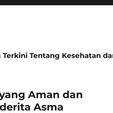
a Terkini Tentang Kesehatan d
 yang Aman dan
nderita Asma