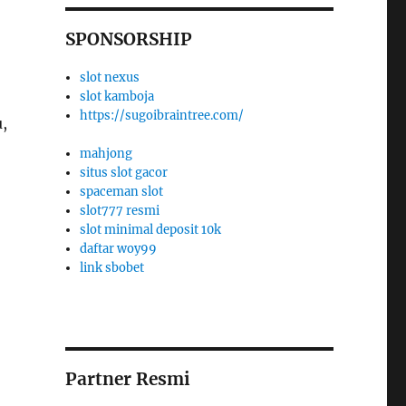
SPONSORSHIP
slot nexus
slot kamboja
https://sugoibraintree.com/
,
mahjong
situs slot gacor
spaceman slot
slot777 resmi
slot minimal deposit 10k
daftar woy99
link sbobet
Partner Resmi