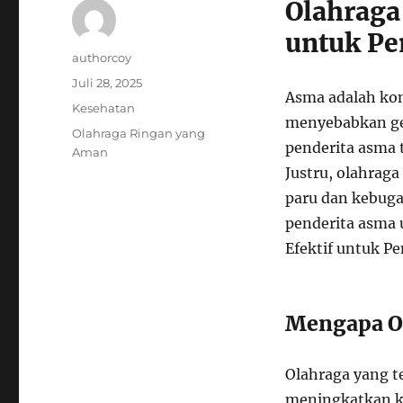
Olahraga
untuk Pe
Author
authorcoy
Posted
Juli 28, 2025
Asma adalah kon
on
Categories
Kesehatan
menyebabkan gej
Tags
Olahraga Ringan yang
penderita asma t
Aman
Justru, olahrag
paru dan kebuga
penderita asma 
Efektif untuk P
Mengapa Ol
Olahraga yang t
meningkatkan k