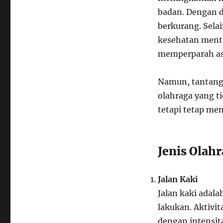
badan. Dengan d
berkurang. Selai
kesehatan menta
memperparah a
Namun, tantang
olahraga yang ti
tetapi tetap me
Jenis Olah
Jalan Kaki
Jalan kaki adala
lakukan. Aktivit
dengan intensit