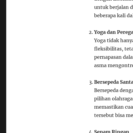
untuk berjalan 
beberapa kali d
Yoga dan Pereg
Yoga tidak han
fleksibilitas, t
pernapasan dala
asma mengontrol
Bersepeda Santa
Bersepeda deng
pilihan olahrag
memastikan cuac
tersebut bisa m
Senam Ringan