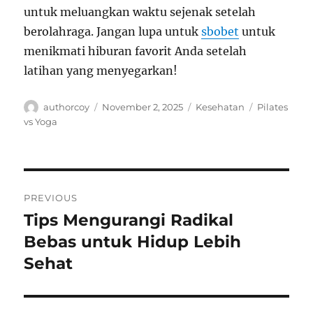
untuk meluangkan waktu sejenak setelah
berolahraga. Jangan lupa untuk
sbobet
untuk
menikmati hiburan favorit Anda setelah
latihan yang menyegarkan!
Author
Posted
Categories
Tags
authorcoy
November 2, 2025
Kesehatan
Pilates
on
vs Yoga
Navigasi
PREVIOUS
pos
Tips Mengurangi Radikal
Previous
post:
Bebas untuk Hidup Lebih
Sehat