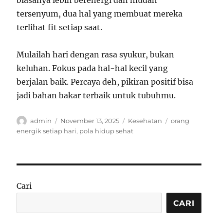
biasanya lebih berenergi dan mudah
tersenyum, dua hal yang membuat mereka
terlihat fit setiap saat.
Mulailah hari dengan rasa syukur, bukan
keluhan. Fokus pada hal-hal kecil yang
berjalan baik. Percaya deh, pikiran positif bisa
jadi bahan bakar terbaik untuk tubuhmu.
Author
Posted
Categories
Tags
admin
November 13, 2025
Kesehatan
orang
on
energik setiap hari
,
pola hidup sehat
Cari
CARI