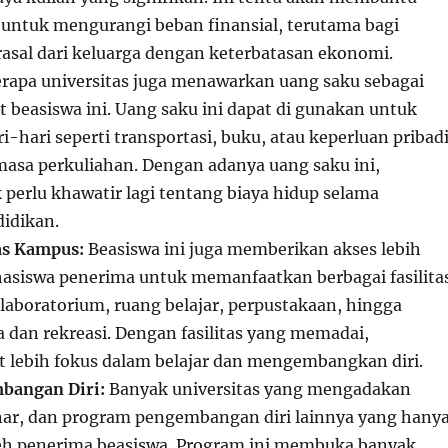
untuk mengurangi beban finansial, terutama bagi
asal dari keluarga dengan keterbatasan ekonomi.
rapa universitas juga menawarkan uang saku sebagai
t beasiswa ini. Uang saku ini dapat di gunakan untuk
-hari seperti transportasi, buku, atau keperluan pribad
masa perkuliahan. Dengan adanya uang saku ini,
 perlu khawatir lagi tentang biaya hidup selama
idikan.
tas Kampus:
Beasiswa ini juga memberikan akses lebih
siswa penerima untuk memanfaatkan berbagai fasilita
 laboratorium, ruang belajar, perpustakaan, hingga
ga dan rekreasi. Dengan fasilitas yang memadai,
 lebih fokus dalam belajar dan mengembangkan diri.
bangan Diri:
Banyak universitas yang mengadakan
nar, dan program pengembangan diri lainnya yang hany
oleh penerima beasiswa. Program ini membuka banyak