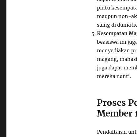
pintu kesempatan
maupun non-aka
saing di dunia ke
Kesempatan Mag
beasiswa ini ju
menyediakan pr
magang, mahasi
juga dapat memb
mereka nanti.
Proses P
Member 
Pendaftaran un