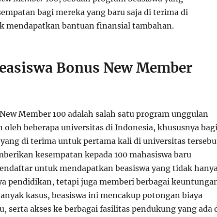
mpatan bagi mereka yang baru saja di terima di
uk mendapatkan bantuan finansial tambahan.
Beasiswa Bonus New Member
 New Member 100 adalah salah satu program unggulan
 oleh beberapa universitas di Indonesia, khususnya bag
ang di terima untuk pertama kali di universitas tersebu
mberikan kesempatan kepada 100 mahasiswa baru
endaftar untuk mendapatkan beasiswa yang tidak hany
a pendidikan, tetapi juga memberi berbagai keuntunga
banyak kasus, beasiswa ini mencakup potongan biaya
u, serta akses ke berbagai fasilitas pendukung yang ada 