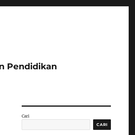
an Pendidikan
Cari
CARI