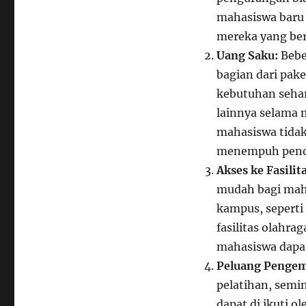
mahasiswa baru 
mereka yang ber
Uang Saku:
Bebe
bagian dari pake
kebutuhan sehari
lainnya selama 
mahasiswa tidak
menempuh pend
Akses ke Fasili
mudah bagi maha
kampus, seperti
fasilitas olahra
mahasiswa dapat
Peluang Pengem
pelatihan, semi
dapat di ikuti 