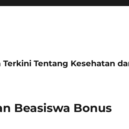
a Terkini Tentang Kesehatan d
an Beasiswa Bonus