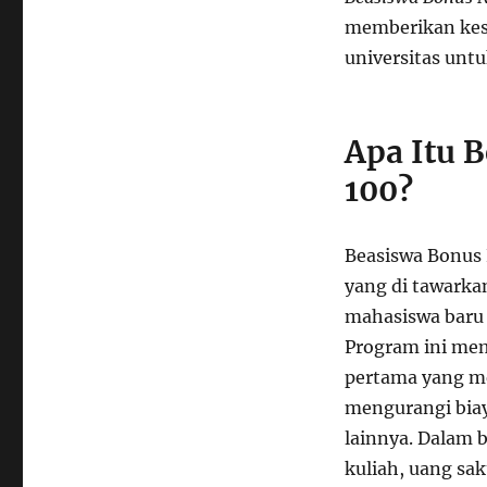
memberikan kese
universitas unt
Apa Itu 
100?
Beasiswa Bonus
yang di tawarkan
mahasiswa baru y
Program ini me
pertama yang m
mengurangi biay
lainnya. Dalam 
kuliah, uang sak