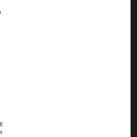
u
ng
s