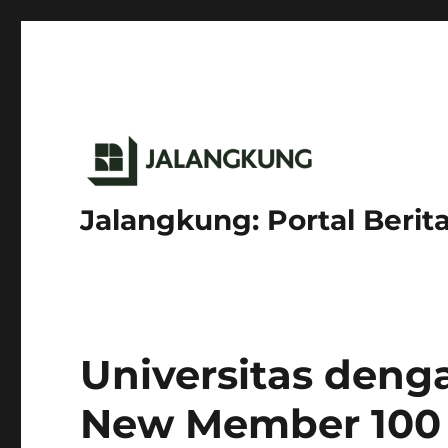
Jalangkung: Portal Berit
Universitas deng
New Member 100