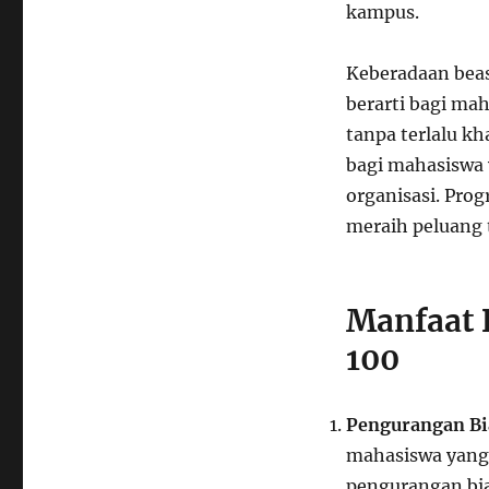
kampus.
Keberadaan beas
berarti bagi ma
tanpa terlalu kh
bagi mahasiswa 
organisasi. Pro
meraih peluang 
Manfaat
100
Pengurangan Bi
mahasiswa yang 
pengurangan bia