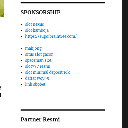
SPONSORSHIP
slot nexus
slot kamboja
https://sugoibraintree.com/
mahjong
situs slot gacor
spaceman slot
slot777 resmi
slot minimal deposit 10k
daftar woy99
link sbobet
g
i
Partner Resmi